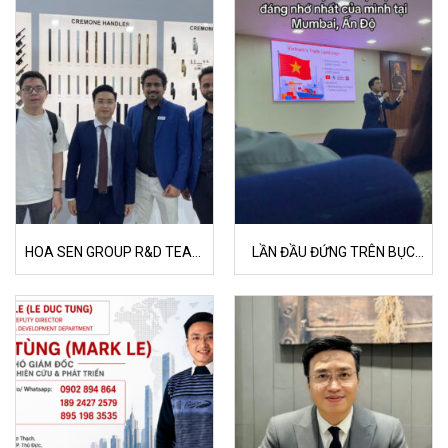
HOA SEN GROUP R&D TEAM
LẦN ĐẦU ĐỨNG TRÊN BỤC
– PURPOSES FOR JOINING
GIẢNG MỘT TRƯỜNG ĐẠI HỌC
THE BUILDING MATERIALS
DANH TIẾNG Ở MUMBAI, ẤN
AND INTERIOR PRODUCTS
ĐỘ!
EXHIBITION IN THE WORLD