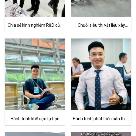
Chia sẻ kinh nghiệm R&D của
Chuỗi siêu thị vật liệu xây
Lê Đức Tùng tại Trung Quốc
dựng và nội thất Hoa Sen
(01/2023 – nay)
Home
Hành trình khổ cực tự học
Hành trình phát triển bản thân
tiếng Trung của Tùng trong 9
của Lê Đức Tùng
tháng