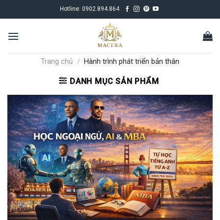
Skip
Hotline:
0902.894.864
to
content
Trang chủ
/
Hành trình phát triển bản thân
DANH MỤC SẢN PHẨM