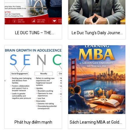
LE DUC TUNG – THE
Le Duc Tung’s Daily Journey
JOURNEY TO BECOMING A
of Striving for Self-
GLOBAL SOURCING & R&D
Development
LEADER
Phát huy điểm mạnh
Sách Learning MBA at Golden
Gate University – San