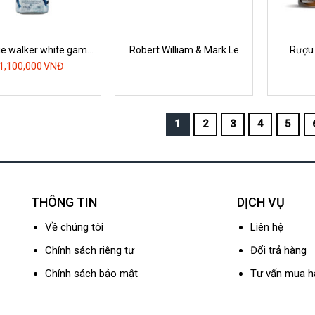
e walker white game
Robert William & Mark Le
Rượu 
of thrones
bal
1,100,000
VNĐ
1
2
3
4
5
THÔNG TIN
DỊCH VỤ
Về chúng tôi
Liên hệ
Chính sách riêng tư
Đổi trả hàng
Chính sách bảo mật
Tư vấn mua h