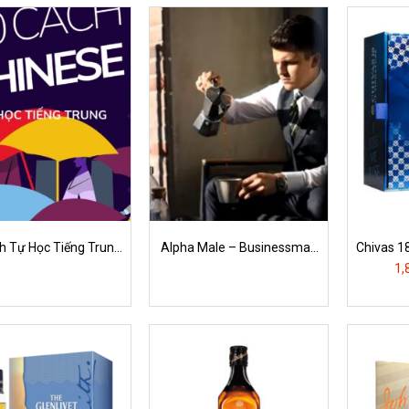
h Tự Học Tiếng Trung
Alpha Male – Businessman
Chivas 18
Hiệu Quả
Style
1,