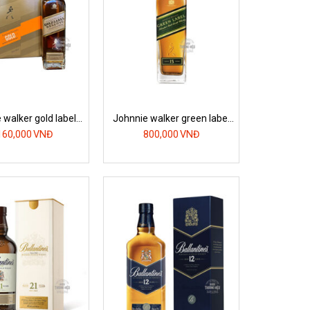
 walker gold label
Johnnie walker green label
ml hộp quà tết
15yo
160,000
VNĐ
800,000
VNĐ