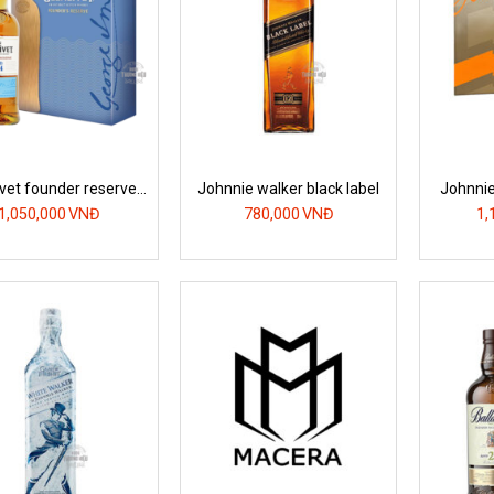
ivet founder reserve
Johnnie walker black label
Johnnie
1824 hộp quà
700
1,050,000
VNĐ
780,000
VNĐ
1,