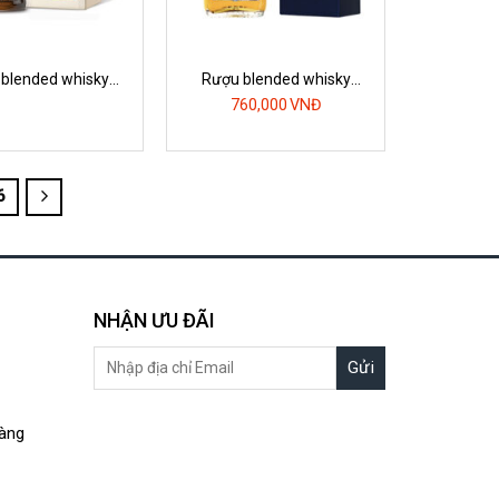
blended whisky
Rượu blended whisky
lantine’s 21yo
ballantines 12yo
760,000
VNĐ
6
NHẬN ƯU ĐÃI
àng