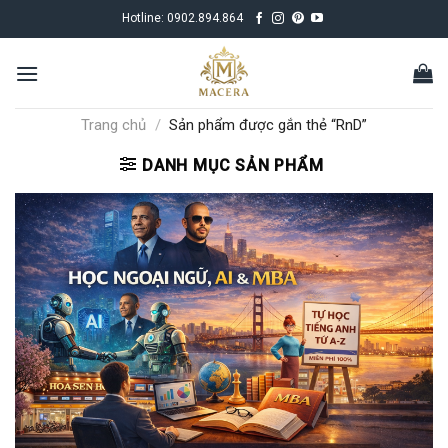
Skip
Hotline:
0902.894.864
to
content
Trang chủ
/
Sản phẩm được gắn thẻ “RnD”
DANH MỤC SẢN PHẨM